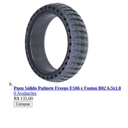
Pneu Sólido Patinete Freego ES06 e Foston B02 6.5x1.8
0
Avaliações
R$ 135,00
Comprar