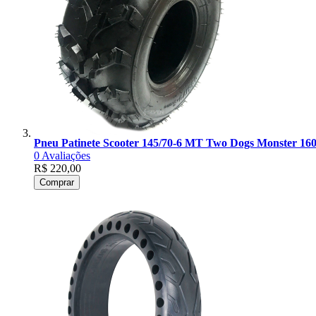
Pneu Patinete Scooter 145/70-6 MT Two Dogs Monster 16
0
Avaliações
R$ 220,00
Comprar