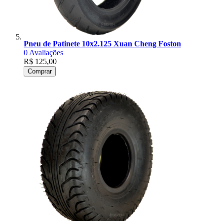
Pneu de Patinete 10x2.125 Xuan Cheng Foston
0
Avaliações
R$ 125,00
Comprar