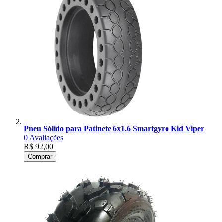
Pneu Sólido para Patinete 6x1.6 Smartgyro Kid Viper
0
Avaliações
R$ 92,00
Comprar