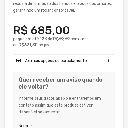
reduz a deformação dos flancos e blocos dos ombros,
garantindo um rodar confortável.
R$ 685,00
pague em até
12X
de
R$69,69
com juros
ou
R$671,30
no
pix
Ver mais opções de parcelamento
Quer receber um aviso quando
ele voltar?
Informe seus dados abaixo e entraremos em
Em
1x
de
R$685,00
com juros
contato assim que este produto estiver
Em
2x
de
R$365,31
com juros
disponível novamente:
Em
3x
de
R$246,97
com juros
Em
4x
de
R$187,83
com juros
Nome