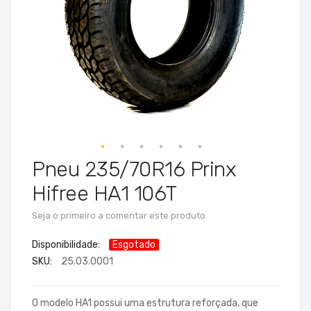
imagens
Pneu 235/70R16 Prinx
Saltar
para
Hifree HA1 106T
o
início
Seja o primeiro a comentar este produto
da
Esgotado
Galeria
SKU
25.03.0001
de
imagens
O modelo HA1 possui uma estrutura reforçada, que