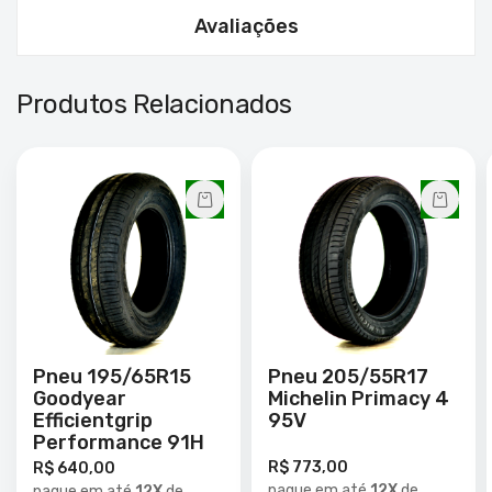
Avaliações
Produtos Relacionados
Pneu 195/65R15
Pneu 205/55R17
Goodyear
Michelin Primacy 4
Efficientgrip
95V
Performance 91H
R$ 773,00
R$ 640,00
pague em até
12X
de
pague em até
12X
de